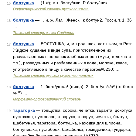
болтушка
— (1 ж); мн. болту/шки, Р. болту/шек …
15
Орфографический словарь русского языка
болтушка
— , и, ж. Лаг. Женск., к болтун2. Росси, т. 1, 36
16
…
Толковый словарь языка Совдепии
болтушка
— БОЛТУШКА, и, мн род. шек, дат. шкам, ж Разг.
17
Жидкое кушанье в виде супа, приготовленное из
размельченных в порошок хлебных зерен (муки, толокна и
т.п.), разведенных и разбавленных в воде, молоке, квасе,
употребляемое в пищу в качестве первого&#8230; …
Толковый словарь русских существительных
болтушка
— 1. болт/ушк/а¹ (пища). 2. болт/уш/к/а² (от болт/
18
ун/²) …
Морфемно-орфографический словарь
тараторка
— трещотка, сорока, чечётка, таранта, цокотуха;
19
пустозвон, пустослов, говоруха, говорун, чечетка, болтун,
щебетунья, таратора, болтушка, находка для шпиона,
болтунишка, пустобрех, балаболка, трындычиха, гундорка,
балалайка бесструнная, трещетка,&#8230; …