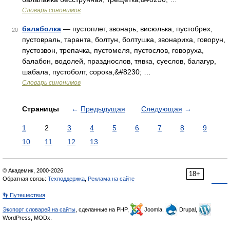
Словарь синонимов
балаболка
— пустоплет, звонарь, висюлька, пустобрех,
20
пустовраль, таранта, болтун, болтушка, звонариха, говорун,
пустозвон, трепачка, пустомеля, пустослов, говоруха,
балабон, водолей, празднослов, тявка, суеслов, балагур,
шабала, пустоболт, сорока,&#8230; …
Словарь синонимов
Страницы
←
Предыдущая
Следующая
→
1
2
3
4
5
6
7
8
9
10
11
12
13
© Академик, 2000-2026
18+
Обратная связь:
Техподдержка
,
Реклама на сайте
👣 Путешествия
Экспорт словарей на сайты
, сделанные на PHP,
Joomla,
Drupal,
WordPress, MODx.