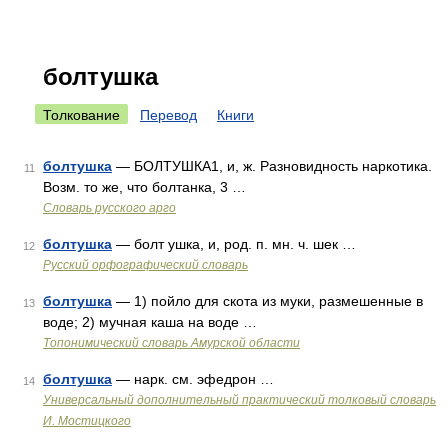
болтушка
Толкование
Перевод
Книги
болтушка
— БОЛТУШКА1, и, ж. Разновидность наркотика.
11
Возм. то же, что болтанка, 3 …
Словарь русского арго
болтушка
— болт ушка, и, род. п. мн. ч. шек …
12
Русский орфографический словарь
болтушка
— 1) пойло для скота из муки, размешенные в
13
воде; 2) мучная каша на воде …
Топонимический словарь Амурской области
болтушка
— нарк. см. эфедрон …
14
Универсальный дополнительный практический толковый словарь
И. Мостицкого